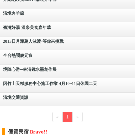
清境奔羊節
臺灣好湯-溫泉美食嘉年華
2015日月潭萬人泳渡-等你來挑戰
全台熱鬧慶元宵
境隨心游─林清鏡水墨創作展
因竹山天梯服務中心施工作業 4月10~11日休園二天
清境交通資訊
«
1
»
優質民宿
Bravo!!