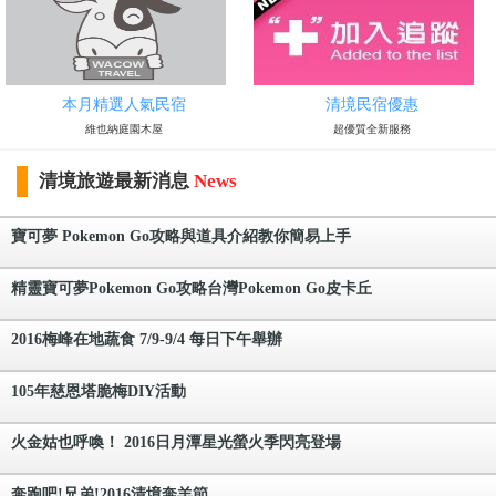
本月精選人氣民宿
清境民宿優惠
維也納庭園木屋
超優質全新服務
清境旅遊最新消息
News
寶可夢 Pokemon Go攻略與道具介紹教你簡易上手
精靈寶可夢Pokemon Go攻略台灣Pokemon Go皮卡丘
2016梅峰在地蔬食 7/9-9/4 每日下午舉辦
105年慈恩塔脆梅DIY活動
火金姑也呼喚！ 2016日月潭星光螢火季閃亮登場
奔跑吧!兄弟!2016清境奔羊節