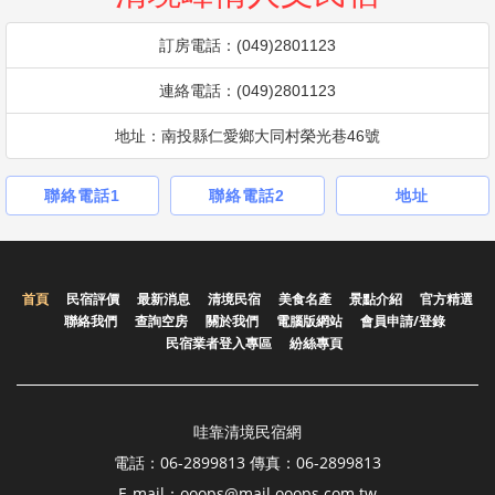
訂房電話：(049)2801123
連絡電話：(049)2801123
地址：南投縣仁愛鄉大同村榮光巷46號
聯絡電話1
聯絡電話2
地址
首頁
民宿評價
最新消息
清境民宿
美食名產
景點介紹
官方精選
聯絡我們
查詢空房
關於我們
電腦版網站
會員申請/登錄
民宿業者登入專區
紛絲專頁
哇靠清境民宿網
電話：06-2899813 傳真：06-2899813
E-mail：ooops@mail.ooops.com.tw