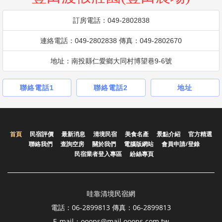
訂房電話：049-2802838
連絡電話：049-2802838 傳真：049-2802670
地址：南投縣仁愛鄉大同村博望巷9-6號
聯絡電話1
聯絡電話2
地址
首頁
民宿評價
最新消息
清境民宿
美食名產
景點介紹
官方精選
聯絡我們
查詢空房
關於我們
電腦版網站
會員申請/登錄
民宿業者登入專區
紛絲專頁
哇靠清境民宿網
電話：06-2899813 傳真：06-2899813
E-mail：ooops@mail.ooops.com.tw