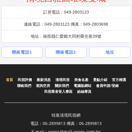
訂房電話：049-2803123
連絡電話：049-2803123 傳真：049-2803698
地址：南投縣仁愛鄉大同村榮光巷39號
聯絡電話1
聯絡電話2
地址
首頁
民宿評價
最新消息
清境民宿
美食名產
景點介紹
官方精選
聯絡我們
查詢空房
關於我們
電腦版網站
會員申請/登錄
民宿業者登入專區
紛絲專頁
哇靠清境民宿網
電話：06-2899813 傳真：06-2899813
E-mail：ooops@mail.ooops.com.tw