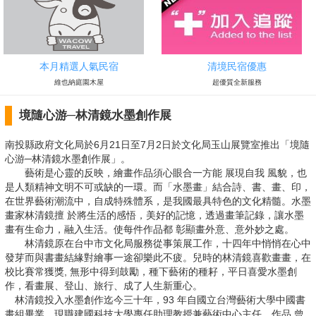
本月精選人氣民宿
清境民宿優惠
維也納庭園木屋
超優質全新服務
境隨心游─林清鏡水墨創作展
南投縣政府文化局於6月21日至7月2日於文化局玉山展覽室推出「境隨
心游─林清鏡水墨創作展」。
藝術是心靈的反映，繪畫作品須心眼合一方能 展現自我 風貌，也
是人類精神文明不可或缺的一環。而「水墨畫」結合詩、書、畫、印，
在世界藝術潮流中，自成特殊體系，是我國最具特色的文化精髓。水墨
畫家林清鏡擅 於將生活的感悟，美好的記憶，透過畫筆記錄，讓水墨
畫有生命力，融入生活。使每件作品都 彰顯畫外意、意外妙之處。
林清鏡原在台中市文化局服務從事策展工作，十四年中悄悄在心中
發芽而與書畫結緣對繪事一途卻樂此不疲。兒時的林清鏡喜歡畫畫，在
校比賽常獲獎, 無形中得到鼓勵，種下藝術的種耔，平日喜愛水墨創
作，看畫展、登山、旅行、成了人生新重心。
林清鏡投入水墨創作迄今三十年，93 年自國立台灣藝術大學中國書
畫組畢業，現職建國科技大學專任助理教授兼藝術中心主任。作品 曾