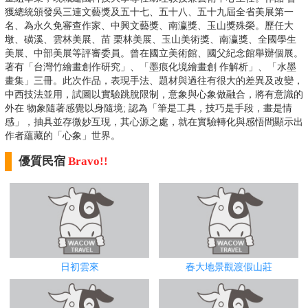
獲總統頒發吳三連文藝獎及五十七、五十八、五十九屆全省美展第一
名、為永久免審查作家、中興文藝獎、南瀛獎、玉山獎殊榮。歷任大
墩、磺溪、雲林美展、苗 栗林美展、玉山美術獎、南瀛獎、全國學生
美展、中部美展等評審委員。曾在國立美術館、國父紀念館舉辦個展。
著有「台灣竹繪畫創作研究」、「墨痕化境繪畫創 作解析」、「水墨
畫集」三冊。此次作品，表現手法、題材與過往有很大的差異及改變，
中西技法並用，試圖以實驗跳脫限制，意象與心象做融合，將有意識的
外在 物象隨著感覺以身隨境; 認為「筆是工具，技巧是手段，畫是情
感」，抽具並存微妙互現，其心源之處，就在實驗轉化與感悟間顯示出
作者蘊藏的「心象」世界。
優質民宿
Bravo!!
日初雲來
春大地景觀渡假山莊