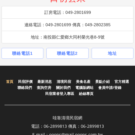
訂房電話：049-2801699
連絡電話：049-2801699 傳真：049-2802385
地址：南投縣仁愛鄉大同村榮光巷8-9號
聯絡電話1
聯絡電話2
地址
首頁
民宿評價
最新消息
清境民宿
美食名產
景點介紹
官方精選
聯絡我們
查詢空房
關於我們
電腦版網站
會員申請/登錄
民宿業者登入專區
紛絲專頁
哇靠清境民宿網
電話：06-2899813 傳真：06-2899813
E-mail：ooops@mail.ooops.com.tw