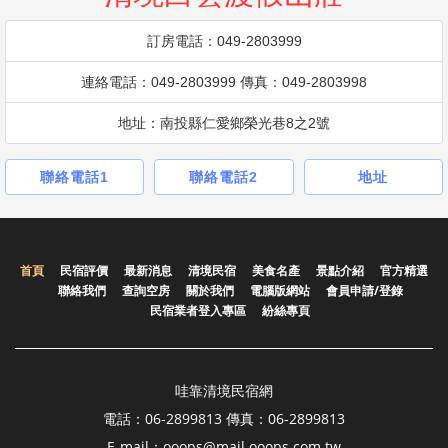
訂房電話：049-2803999
連絡電話：049-2803999 傳真：049-2803998
地址：南投縣仁愛鄉榮光巷8之2號
聯絡電話1
聯絡電話2
地址
首頁
民宿評價
最新消息
清境民宿
美食名產
景點介紹
官方精選
聯絡我們
查詢空房
關於我們
電腦版網站
會員申請/登錄
民宿業者登入專區
紛絲專頁
哇靠清境民宿網
電話：06-2899813 傳真：06-2899813
E-mail：ooops@mail.ooops.com.tw