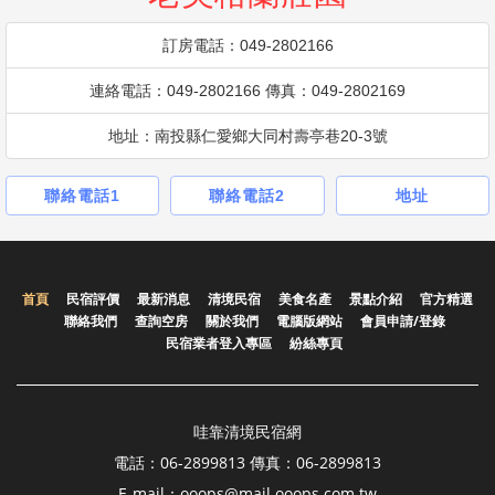
訂房電話：049-2802166
連絡電話：049-2802166 傳真：049-2802169
地址：南投縣仁愛鄉大同村壽亭巷20-3號
聯絡電話1
聯絡電話2
地址
首頁
民宿評價
最新消息
清境民宿
美食名產
景點介紹
官方精選
聯絡我們
查詢空房
關於我們
電腦版網站
會員申請/登錄
民宿業者登入專區
紛絲專頁
哇靠清境民宿網
電話：06-2899813 傳真：06-2899813
E-mail：ooops@mail.ooops.com.tw