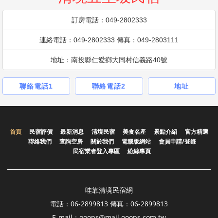
訂房電話：049-2802333
連絡電話：049-2802333 傳真：049-2803111
地址：南投縣仁愛鄉大同村信義路40號
聯絡電話1
聯絡電話2
地址
首頁
民宿評價
最新消息
清境民宿
美食名產
景點介紹
官方精選
聯絡我們
查詢空房
關於我們
電腦版網站
會員申請/登錄
民宿業者登入專區
紛絲專頁
哇靠清境民宿網
電話：06-2899813 傳真：06-2899813
E-mail：ooops@mail.ooops.com.tw