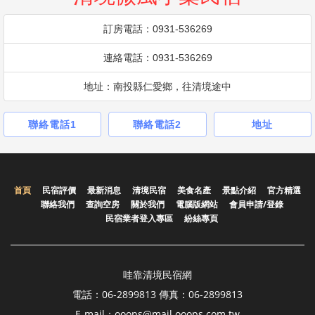
訂房電話：0931-536269
連絡電話：0931-536269
地址：南投縣仁愛鄉，往清境途中
聯絡電話1
聯絡電話2
地址
首頁
民宿評價
最新消息
清境民宿
美食名產
景點介紹
官方精選
聯絡我們
查詢空房
關於我們
電腦版網站
會員申請/登錄
民宿業者登入專區
紛絲專頁
哇靠清境民宿網
電話：06-2899813 傳真：06-2899813
E-mail：ooops@mail.ooops.com.tw