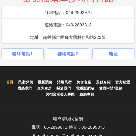
訂房電話：049-2802970
連絡電話：049-2803318
地址：南投縣仁愛鄉大同村仁和路223號
聯絡電話1
聯絡電話2
地址
首頁
民宿評價
最新消息
清境民宿
美食名產
景點介紹
官方精選
聯絡我們
查詢空房
關於我們
電腦版網站
會員申請/登錄
民宿業者登入專區
紛絲專頁
哇靠清境民宿網
電話：06-2899813 傳真：06-2899813
E-mail：ooops@mail.ooops.com.tw