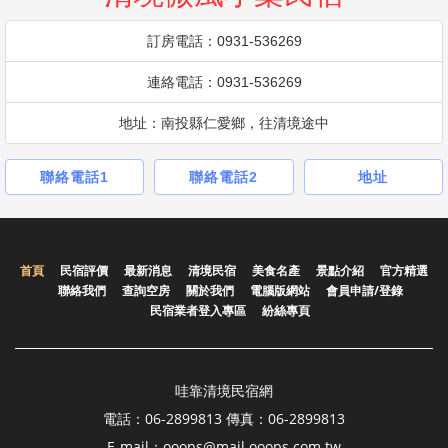
訂房電話：0931-536269
連絡電話：0931-536269
地址：南投縣仁愛鄉，往清境途中
聯絡電話1
聯絡電話2
地址
首頁
民宿評價
最新消息
清境民宿
美食名產
景點介紹
官方精選
聯絡我們
查詢空房
關於我們
電腦版網站
會員申請/登錄
民宿業者登入專區
紛絲專頁
哇靠清境民宿網
電話：06-2899813 傳真：06-2899813
E-mail：ooops@mail.ooops.com.tw