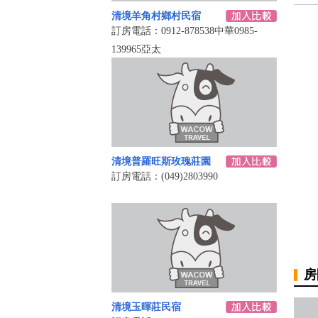
清境羊角村鄉村民宿
訂房電話：0912-878538中華0985-
139965亞太
清境普羅旺斯玫瑰莊園
訂房電話：(049)2803990
房
清境玉暉莊民宿