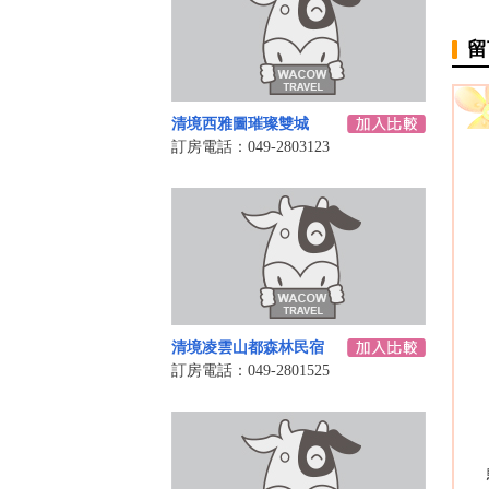
留
清境西雅圖璀璨雙城
訂房電話：049-2803123
清境凌雲山都森林民宿
訂房電話：049-2801525