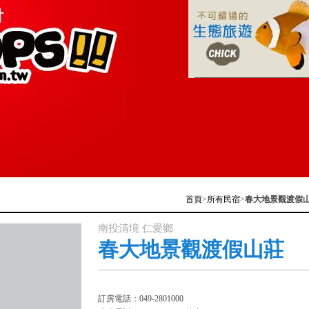
首頁
>
所有民宿
>
春大地景觀渡假
南投清境 仁愛鄉
春大地景觀渡假山莊
訂房電話：049-2801000