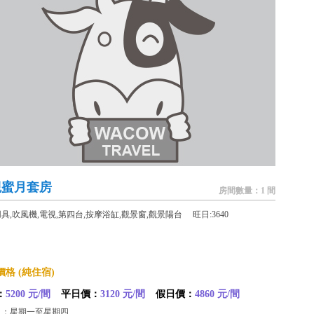
觀蜜月套房
房間數量：1 間
具,吹風機,電視,第四台,按摩浴缸,觀景窗,觀景陽台 旺日:3640
格 (純住宿)
：
5200 元/間
平日價：
3120 元/間
假日價：
4860 元/間
日：星期一至星期四