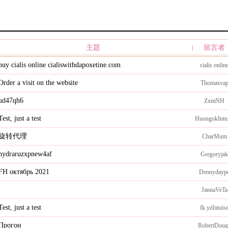
主題
留言者
buy cialis online cialiswithdapoxetine.com
cialis onlin
Order a visit on the website
Thomasva
ud47qh6
ZxmNH
Test, just a test
HuongokIntu
旋转代理
CharMum
hydraruzxpnew4af
Gregoryjak
FH октябрь 2021
Dennydayp
JannaVeTa
Test, just a test
fk.yzIntuis
Прогон
RobertDoug