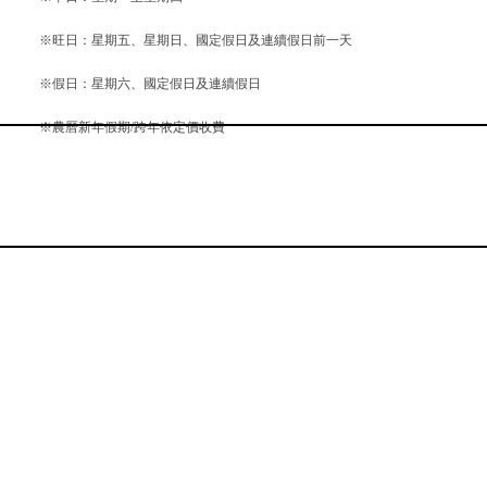
※旺日：星期五、星期日、國定假日及連續假日前一天
※假日：星期六、國定假日及連續假日
※農曆新年假期/跨年依定價收費