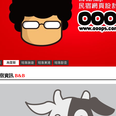
湯
烏普斯
哇靠旅遊
哇靠東港
哇靠影音
宿資訊
B&B