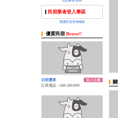
忘記帳號/密碼
民宿業者登入專區
開通民宿管理權限
優質民宿
Bravo!!
日初雲來
關
訂房電話：049-2801699