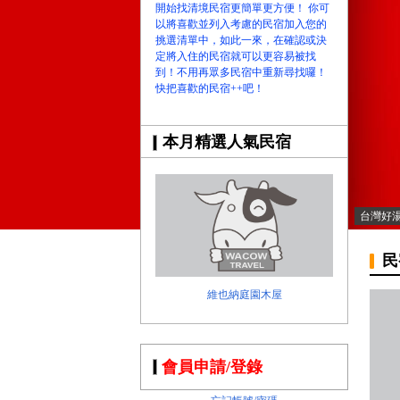
開始找清境民宿更簡單更方便！ 你可
以將喜歡並列入考慮的民宿加入您的
挑選清單中，如此一來，在確認或決
定將入住的民宿就可以更容易被找
到！不用再眾多民宿中重新尋找囉！
快把喜歡的民宿++吧！
本月精選人氣民宿
台灣好
民
維也納庭園木屋
會員申請/登錄