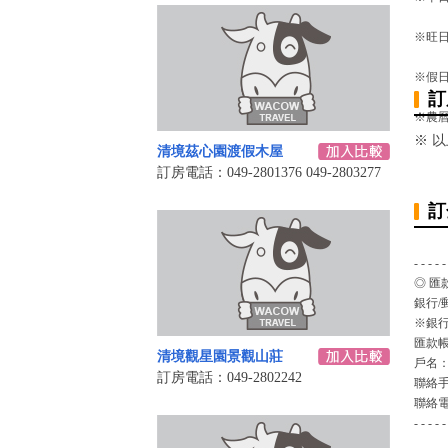
※旺日
※假
訂
※農曆
※ 
清境茲心園渡假木屋
訂房電話：049-2801376 049-2803277
訂
- - - - -
◎ 匯
銀行/
※銀行
匯款
清境觀星園景觀山莊
戶名
訂房電話：049-2802242
聯絡
聯絡
- - - - -