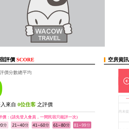
宿評價
SCORE
空房資
評價分數總平均
0
評入來自
0位住客
之評價
尚未提
評價：(請先登入會員，一間民宿只能評一次)