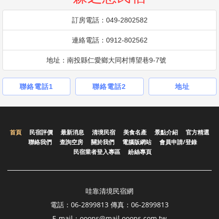
訂房電話：049-2802582
連絡電話：0912-802562
地址：南投縣仁愛鄉大同村博望巷9-7號
聯絡電話1
聯絡電話2
地址
首頁
民宿評價
最新消息
清境民宿
美食名產
景點介紹
官方精選
聯絡我們
查詢空房
關於我們
電腦版網站
會員申請/登錄
民宿業者登入專區
紛絲專頁
哇靠清境民宿網
電話：06-2899813 傳真：06-2899813
E-mail：ooops@mail.ooops.com.tw