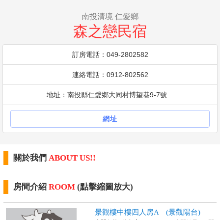
南投清境 仁愛鄉
森之戀民宿
訂房電話：049-2802582
連絡電話：0912-802562
地址：南投縣仁愛鄉大同村博望巷9-7號
網址
關於我們
ABOUT US!!
房間介紹
ROOM
(點擊縮圖放大)
景觀樓中樓四人房A (景觀陽台)