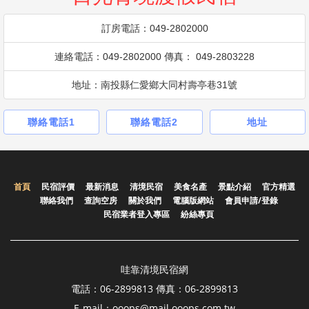
訂房電話：049-2802000
連絡電話：049-2802000 傳真： 049-2803228
地址：南投縣仁愛鄉大同村壽亭巷31號
聯絡電話1
聯絡電話2
地址
首頁
民宿評價
最新消息
清境民宿
美食名產
景點介紹
官方精選
聯絡我們
查詢空房
關於我們
電腦版網站
會員申請/登錄
民宿業者登入專區
紛絲專頁
哇靠清境民宿網
電話：06-2899813 傳真：06-2899813
E-mail：ooops@mail.ooops.com.tw