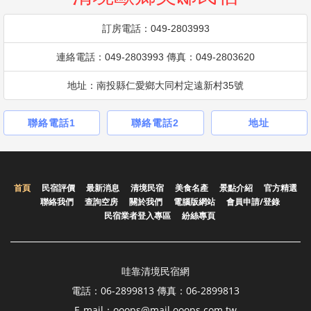
訂房電話：049-2803993
連絡電話：049-2803993 傳真：049-2803620
地址：南投縣仁愛鄉大同村定遠新村35號
聯絡電話1
聯絡電話2
地址
首頁
民宿評價
最新消息
清境民宿
美食名產
景點介紹
官方精選
聯絡我們
查詢空房
關於我們
電腦版網站
會員申請/登錄
民宿業者登入專區
紛絲專頁
哇靠清境民宿網
電話：06-2899813 傳真：06-2899813
E-mail：ooops@mail.ooops.com.tw