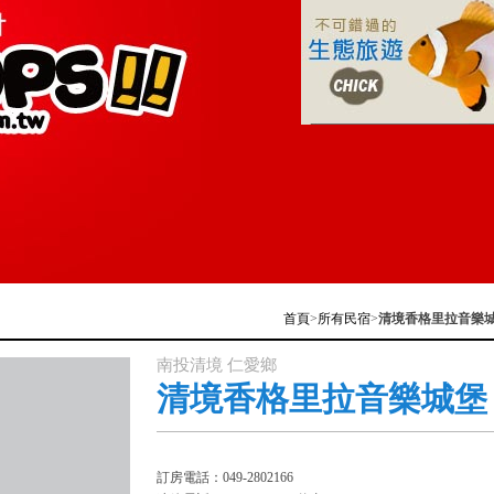
首頁
>
所有民宿
>
清境香格里拉音樂
南投清境 仁愛鄉
清境香格里拉音樂城堡
訂房電話：049-2802166