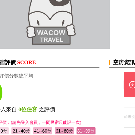
宿評價
SCORE
空房資
評價分數總平均
0
評入來自
0位住客
之評價
尚未提
評價：(請先登入會員，一間民宿只能評一次)