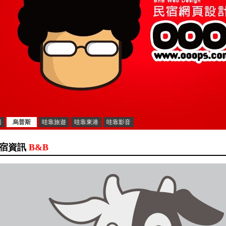
湯
烏普斯
哇靠旅遊
哇靠東港
哇靠影音
宿資訊
B&B