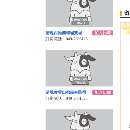
留
清境西雅圖璀璨雙城
訂房電話：049-2803123
清境凌雲山都森林民宿
訂房電話：049-2801525