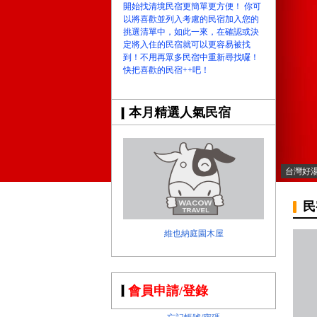
開始找清境民宿更簡單更方便！ 你可
以將喜歡並列入考慮的民宿加入您的
挑選清單中，如此一來，在確認或決
定將入住的民宿就可以更容易被找
到！不用再眾多民宿中重新尋找囉！
快把喜歡的民宿++吧！
本月精選人氣民宿
台灣好
民
維也納庭園木屋
會員申請/登錄