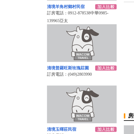
清境羊角村鄉村民宿
訂房電話：0912-878538中華0985-
139965亞太
清境普羅旺斯玫瑰莊園
訂房電話：(049)2803990
房
清境玉暉莊民宿