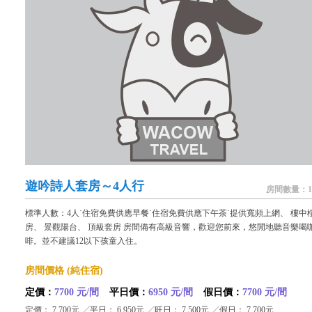
遊吟詩人套房～4人行
房間數量：1
標準人數：4人˙住宿免費供應早餐˙住宿免費供應下午茶˙提供寬頻上網、 樓中
房、 景觀陽台、 頂級套房 房間備有高級音響，歡迎您前來，悠閒地聽音樂喝
啡。並不建議12以下孩童入住。
房間價格 (純住宿)
定價：
7700 元/間
平日價：
6950 元/間
假日價：
7700 元/間
定價： 7,700元 ╱平日： 6,950元 ╱旺日： 7,500元 ╱假日： 7,700元