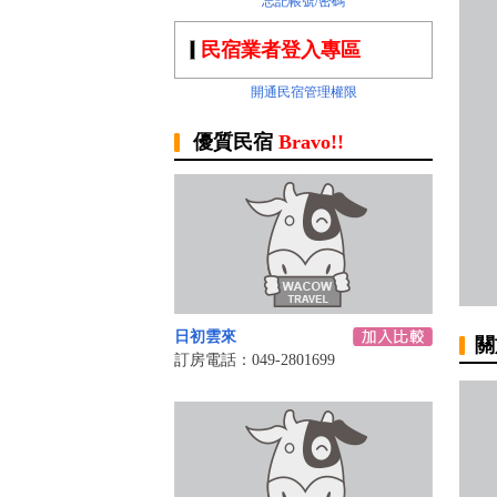
忘記帳號/密碼
民宿業者登入專區
開通民宿管理權限
優質民宿
Bravo!!
日初雲來
關
訂房電話：049-2801699