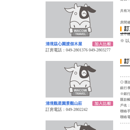
共有3
房間
訂
並不建
※ 
清境茲心園渡假木屋
訂房電話：049-2801376 049-2803277
訂
- - - - -
◎ 匯
銀行/
※銀行
匯款
清境觀星園景觀山莊
戶名
訂房電話：049-2802242
聯絡
聯絡
- - - - -