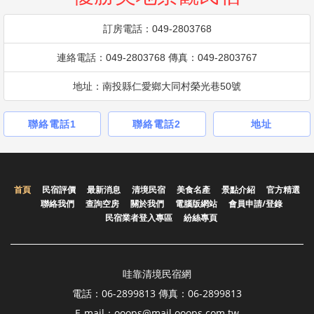
訂房電話：049-2803768
連絡電話：049-2803768 傳真：049-2803767
地址：南投縣仁愛鄉大同村榮光巷50號
聯絡電話1
聯絡電話2
地址
首頁
民宿評價
最新消息
清境民宿
美食名產
景點介紹
官方精選
聯絡我們
查詢空房
關於我們
電腦版網站
會員申請/登錄
民宿業者登入專區
紛絲專頁
哇靠清境民宿網
電話：06-2899813 傳真：06-2899813
E-mail：ooops@mail.ooops.com.tw