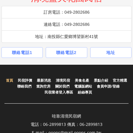
訂房電話：049-2802686
連絡電話：049-2802686
地址：南投縣仁愛鄉博望新村41號
聯絡電話1
聯絡電話2
地址
首頁
民宿評價
最新消息
清境民宿
美食名產
景點介紹
官方精選
聯絡我們
查詢空房
關於我們
電腦版網站
會員申請/登錄
民宿業者登入專區
紛絲專頁
哇靠清境民宿網
電話：06-2899813 傳真：06-2899813
E-mail：ooops@mail.ooops.com.tw