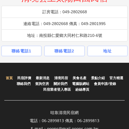
訂房電話：049-2802668
連絡電話：049-2802668 傳真：049-2801995
地址：南投縣仁愛鄉大同村仁和路210-6號
聯絡電話1
聯絡電話2
地址
首頁
民宿評價
最新消息
清境民宿
美食名產
景點介紹
官方精選
聯絡我們
查詢空房
關於我們
電腦版網站
會員申請/登錄
民宿業者登入專區
紛絲專頁
哇靠清境民宿網
電話：06-2899813 傳真：06-2899813
E-mail：ooops@mail.ooops.com.tw