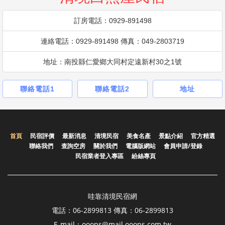
訂房電話：0929-891498
連絡電話：0929-891498 傳真：049-2803719
地址：南投縣仁愛鄉大同村定遠新村30之1號
聯絡電話1
聯絡電話2
地址
首頁
民宿評價
最新消息
清境民宿
美食名產
景點介紹
官方精選
聯絡我們
查詢空房
關於我們
電腦版網站
會員申請/登錄
民宿業者登入專區
紛絲專頁
哇靠清境民宿網
電話：06-2899813 傳真：06-2899813
E-mail：ooops@mail.ooops.com.tw