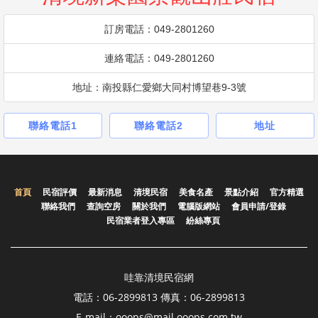
訂房電話：049-2801260
連絡電話：049-2801260
地址：南投縣仁愛鄉大同村博望巷9-3號
聯絡電話1
聯絡電話2
地址
首頁
民宿評價
最新消息
清境民宿
美食名產
景點介紹
官方精選
聯絡我們
查詢空房
關於我們
電腦版網站
會員申請/登錄
民宿業者登入專區
紛絲專頁
哇靠清境民宿網
電話：06-2899813 傳真：06-2899813
E-mail：ooops@mail.ooops.com.tw