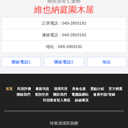
南投清境 仁愛鄉
維也納庭園木屋
訂房電話：049-2803192
連絡電話：049-2803192
地址：049-2803192
聯絡電話1
聯絡電話2
地址
首頁
民宿評價
最新消息
清境民宿
美食名產
景點介紹
官方精選
聯絡我們
查詢空房
關於我們
電腦版網站
會員申請/登錄
民宿業者登入專區
紛絲專頁
哇靠清境民宿網