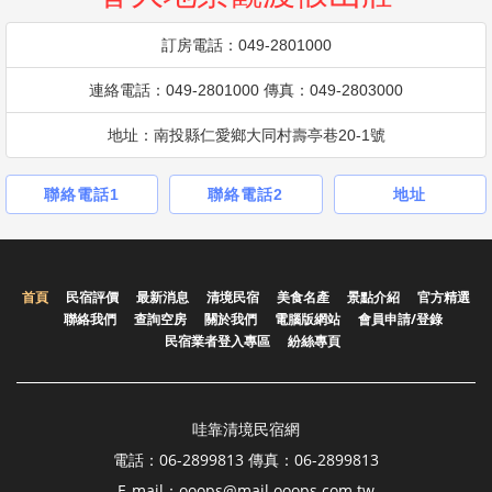
訂房電話：049-2801000
連絡電話：049-2801000 傳真：049-2803000
地址：南投縣仁愛鄉大同村壽亭巷20-1號
聯絡電話1
聯絡電話2
地址
首頁
民宿評價
最新消息
清境民宿
美食名產
景點介紹
官方精選
聯絡我們
查詢空房
關於我們
電腦版網站
會員申請/登錄
民宿業者登入專區
紛絲專頁
哇靠清境民宿網
電話：06-2899813 傳真：06-2899813
E-mail：ooops@mail.ooops.com.tw